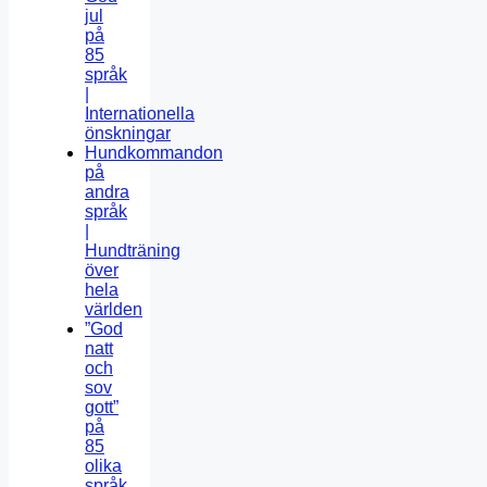
jul
på
85
språk
|
Internationella
önskningar
Hundkommandon
på
andra
språk
|
Hundträning
över
hela
världen
”God
natt
och
sov
gott”
på
85
olika
språk