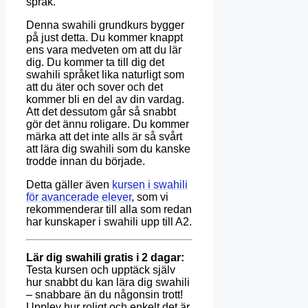
språk.
Denna swahili grundkurs bygger
på just detta. Du kommer knappt
ens vara medveten om att du lär
dig. Du kommer ta till dig det
swahili språket lika naturligt som
att du äter och sover och det
kommer bli en del av din vardag.
Att det dessutom går så snabbt
gör det ännu roligare. Du kommer
märka att det inte alls är så svårt
att lära dig swahili som du kanske
trodde innan du började.
Detta gäller även
kursen i swahili
för avancerade elever
, som vi
rekommenderar till alla som redan
har kunskaper i swahili upp till A2.
Lär dig swahili gratis i 2 dagar:
Testa kursen och upptäck själv
hur snabbt du kan lära dig swahili
– snabbare än du någonsin trott!
Upplev hur roligt och enkelt det är