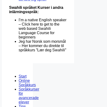
Swahili språket Kurser i andra
inlärningsspråk:
I’m a native English speaker
– Click here to get to the
web based Swahili
Language Course for
beginners
Jeg har Norsk som morsmål
– Her kommer du direkte til
språkkurs ”Lær deg Swahili”
Start
Online
Språkkurs
Språkkurser
för
avancerade
elever
Tips