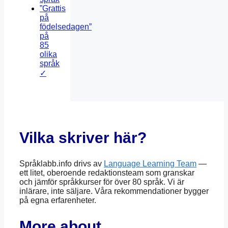
”Grattis
på
födelsedagen”
på
85
olika
språk
✓
Vilka skriver här?
Språklabb.info drivs av
Language Learning Team
—
ett litet, oberoende redaktionsteam som granskar
och jämför språkkurser för över 80 språk. Vi är
inlärare, inte säljare. Våra rekommendationer bygger
på egna erfarenheter.
More about …