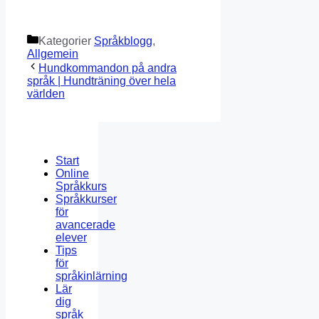
Kategorier
Språkblogg
,
Allgemein
Hundkommandon på andra
språk | Hundträning över hela
världen
Start
Online
Språkkurs
Språkkurser
för
avancerade
elever
Tips
för
språkinlärning
Lär
dig
språk