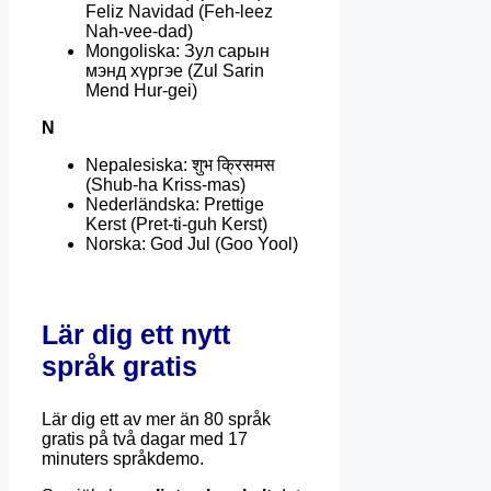
Feliz Navidad (Feh-leez
Nah-vee-dad)
Mongoliska: Зул сарын
мэнд хүргэе (Zul Sarin
Mend Hur-gei)
N
Nepalesiska: शुभ क्रिसमस
(Shub-ha Kriss-mas)
Nederländska: Prettige
Kerst (Pret-ti-guh Kerst)
Norska: God Jul (Goo Yool)
Lär dig ett nytt
språk gratis
Lär dig ett av mer än 80 språk
gratis på två dagar med 17
minuters språkdemo.