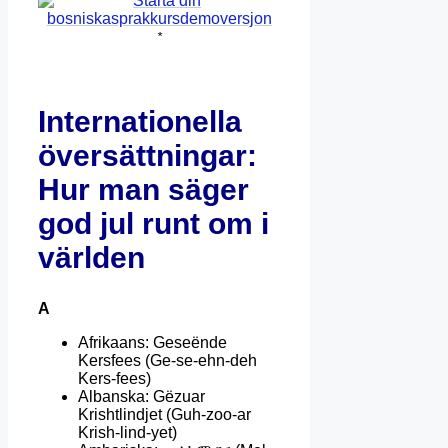
*
Internationella
översättningar:
Hur man säger
god jul runt om i
världen
A
Afrikaans: Geseënde
Kersfees (Ge-se-ehn-deh
Kers-fees)
Albanska: Gëzuar
Krishtlindjet (Guh-zoo-ar
Krish-lind-yet)