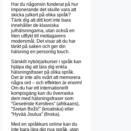
Har du någonsin funderat på hur
imponerande det skulle vara att
skicka julkort på olika språk?
Tänk dig att ditt kort inte bara
innehåller de klassiska
julhälsningarna, utan också en
liten utflykt till mottagarens
modersmål.
Det visar att du har
tänkt på saken och ger din
hälsning en personlig touch.
Särskilt nybörjarkurser i språk kan
hjälpa dig att lära dig enkla
hälsningsfraser på olika språk.
Det är inte alls svårt att memorera
några ord – och effekten är enorm!
Om du har ett internationellt
kompisgäng kan du överraska
dem med hälsningsfraser som
”Geseënde Kersfees” (afrikaans),
”Sretan Božić” (kroatiska) eller
”Hyvää Joulua” (finska).
Med en språkkurs online kan du
inte bara lära dig nya språk, utan