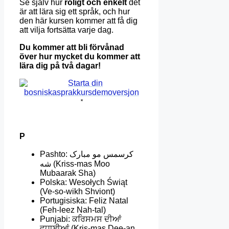
Se själv hur
roligt och enkelt
det
är att lära sig ett språk, och hur
den här kursen kommer att få dig
att vilja fortsätta varje dag.
Du kommer att bli förvånad
över hur mycket du kommer att
lära dig på två dagar!
*
P
Pashto: کرسمس مو مبارک
شه (Kriss-mas Moo
Mubaarak Sha)
Polska: Wesołych Świąt
(Ve-so-wikh Shviont)
Portugisiska: Feliz Natal
(Feh-leez Nah-tal)
Punjabi: ਕਰਿਸਮਸ ਦੀਆਂ
ਵਧਾਈਆਂ (Kris-mas Dee-an