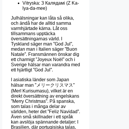
Vitryska: З Калядамі (Z Ka-
lya-da-mee)
Julhälsningar kan låta så olika,
och ändå har de alltid samma
varmhjärtade kärna.
Låt oss
tillsammans upptäcka
översättningarnas värld.
I
Tyskland säger man ”God Jul”,
medan man i Italien säger ”Buon
Natale”.
Fransmännen
önskar
dig
ett
charmigt
”
Joyeux
Noël
”
och
i
Sverige
hälsar
man
varandra
med
ett
hjärtligt
”
God
Jul
”
.
I asiatiska länder som Japan
hälsar man ”メリークリスマス”
(Merī Kurisumasu), vilket är en
direkt översättning av engelskans
”Merry Christmas”.
På spanska,
som talas i många delar av
världen, heter det ”Feliz Navidad”.
Även små skillnader i ett språk
kan avslöja spännande detaljer:
I
Brasilien, där portugisiska talas,