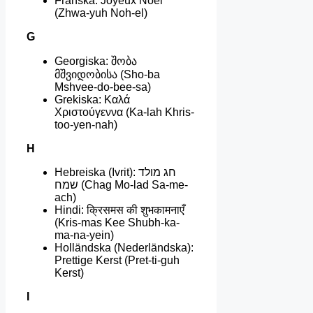
Franska: Joyeux Noël
(Zhwa-yuh Noh-el)
G
Georgiska: შობა
მშვიდობისა (Sho-ba
Mshvee-do-bee-sa)
Grekiska: Καλά
Χριστούγεννα (Ka-lah Khris-
too-yen-nah)
H
Hebreiska (Ivrit): חג מולד
שמח (Chag Mo-lad Sa-me-
ach)
Hindi: क्रिसमस की शुभकामनाएँ
(Kris-mas Kee Shubh-ka-
ma-na-yein)
Holländska (Nederländska):
Prettige Kerst (Pret-ti-guh
Kerst)
I