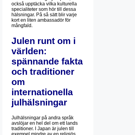
också upptäcka vilka kulturella
specialiteter som hör till dessa
hälsningar.
På så sätt blir varje
kort en liten ambassadör för
mångfald.
Julen runt om i
världen:
spännande fakta
och traditioner
om
internationella
julhälsningar
Julhälsningar
på
andra
språk
avslöjar
en
hel
del
om
ett
lands
traditioner
.
I Japan är julen till
exempel mindre av en religiös