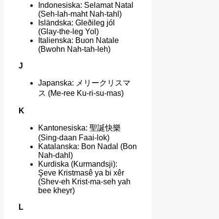
Indonesiska: Selamat Natal
(Seh-lah-maht Nah-tahl)
Isländska: Gleðileg jól
(Glay-the-leg Yol)
Italienska: Buon Natale
(Bwohn Nah-tah-leh)
J
Japanska: メリークリスマ
ス (Me-ree Ku-ri-su-mas)
K
Kantonesiska: 聖誕快樂
(Sing-daan Faai-lok)
Katalanska: Bon Nadal (Bon
Nah-dahl)
Kurdiska (Kurmandsji):
Şeve Kristmasê ya bi xêr
(Shev-eh Krist-ma-seh yah
bee kheyr)
L