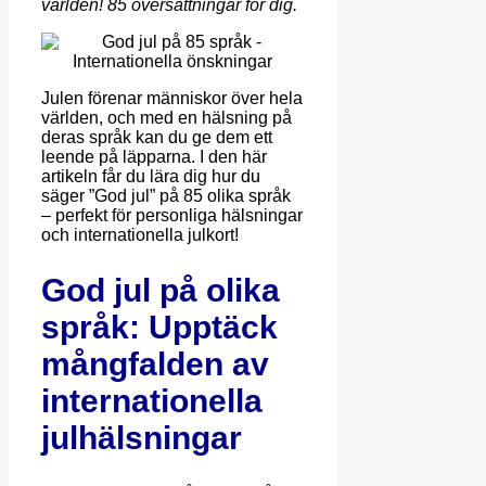
världen
!
85 översättningar för dig.
Julen förenar människor över hela
världen, och med en hälsning på
deras språk kan du ge dem ett
leende på läpparna.
I
den
här
artikeln
får
du
lära
dig
hur
du
säger
”
God
jul
”
på
85
olika
språk
–
perfekt
för
personliga
hälsningar
och
internationella
julkort
!
God jul på olika
språk:
Upptäck
mångfalden av
internationella
julhälsningar