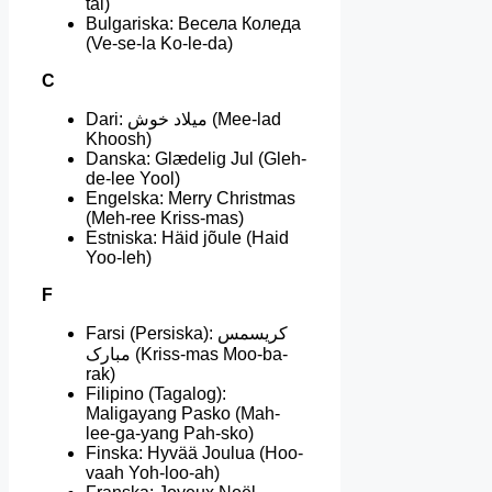
tal)
Bulgariska: Весела Коледа
(Ve-se-la Ko-le-da)
C
Dari: ميلاد خوش (Mee-lad
Khoosh)
Danska: Glædelig Jul (Gleh-
de-lee Yool)
Engelska: Merry Christmas
(Meh-ree Kriss-mas)
Estniska: Häid jõule (Haid
Yoo-leh)
F
Farsi (Persiska): کریسمس
مبارک (Kriss-mas Moo-ba-
rak)
Filipino (Tagalog):
Maligayang Pasko (Mah-
lee-ga-yang Pah-sko)
Finska: Hyvää Joulua (Hoo-
vaah Yoh-loo-ah)