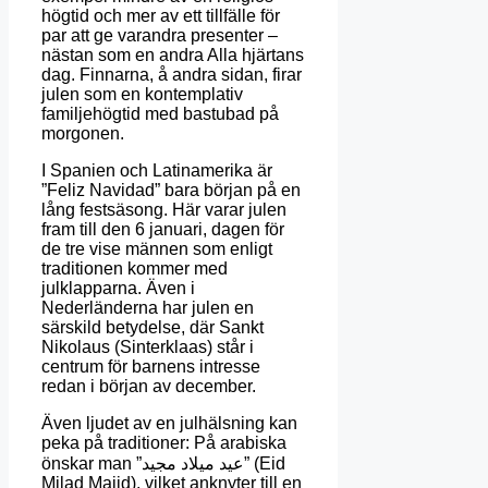
högtid och mer av ett tillfälle för
par att ge varandra presenter –
nästan som en andra Alla hjärtans
dag.
Finnarna, å andra sidan, firar
julen som en kontemplativ
familjehögtid med bastubad på
morgonen.
I Spanien och Latinamerika är
”Feliz Navidad” bara början på en
lång festsäsong.
Här varar julen
fram till den 6 januari, dagen för
de tre vise männen som enligt
traditionen kommer med
julklapparna.
Även i
Nederländerna har julen en
särskild betydelse, där Sankt
Nikolaus (Sinterklaas) står i
centrum för barnens intresse
redan i början av december.
Även ljudet av en julhälsning kan
peka på traditioner:
På arabiska
önskar man ”عيد ميلاد مجيد” (Eid
Milad Majid), vilket anknyter till en