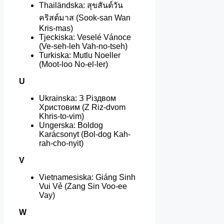
Thailändska: สุขสันต์วัน
คริสต์มาส (Sook-san Wan
Kris-mas)
Tjeckiska: Veselé Vánoce
(Ve-seh-leh Vah-no-tseh)
Turkiska: Mutlu Noeller
(Moot-loo No-el-ler)
U
Ukrainska: З Різдвом
Христовим (Z Riz-dvom
Khris-to-vim)
Ungerska: Boldog
Karácsonyt (Bol-dog Kah-
rah-cho-nyit)
V
Vietnamesiska: Giáng Sinh
Vui Vẻ (Zang Sin Voo-ee
Vay)
W