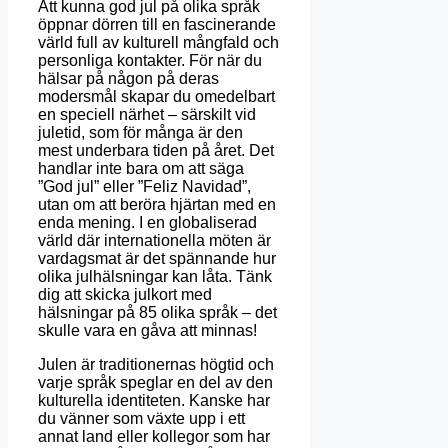
Att kunna god jul på olika språk
öppnar dörren till en fascinerande
värld full av kulturell mångfald och
personliga kontakter.
För
när
du
hälsar
på
någon
på
deras
modersmål
skapar
du
omedelbart
en
speciell
närhet
–
särskilt
vid
juletid
,
som
för
många
är
den
mest
underbara
tiden
på
året
.
Det
handlar inte bara om att säga
”God jul” eller ”Feliz Navidad”,
utan om att beröra hjärtan med en
enda mening.
I en globaliserad
värld där internationella möten är
vardagsmat är det spännande hur
olika julhälsningar kan låta.
Tänk
dig att skicka julkort med
hälsningar på 85 olika språk – det
skulle vara en gåva att minnas!
Julen är traditionernas högtid och
varje språk speglar en del av den
kulturella identiteten.
Kanske har
du vänner som växte upp i ett
annat land eller kollegor som har