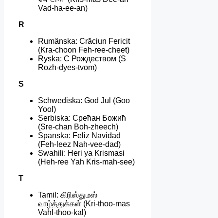
Vad-ha-ee-an)
R
Rumänska: Crăciun Fericit
(Kra-choon Feh-ree-cheet)
Ryska: С Рождеством (S
Rozh-dyes-tvom)
S
Schwediska: God Jul (Goo
Yool)
Serbiska: Срећан Божић
(Sre-chan Boh-zheech)
Spanska: Feliz Navidad
(Feh-leez Nah-vee-dad)
Swahili: Heri ya Krismasi
(Heh-ree Yah Kris-mah-see)
T
Tamil: கிரிஸ்துமஸ்
வாழ்த்துக்கள் (Kri-thoo-mas
Vahl-thoo-kal)