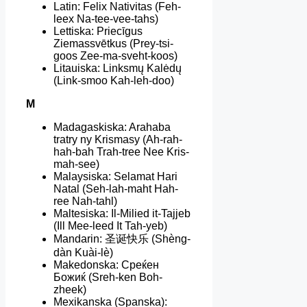
Latin: Felix Nativitas (Feh-
leex Na-tee-vee-tahs)
Lettiska: Priecīgus
Ziemassvētkus (Prey-tsi-
goos Zee-ma-sveht-koos)
Litauiska: Linksmų Kalėdų
(Link-smoo Kah-leh-doo)
M
Madagaskiska: Arahaba
tratry ny Krismasy (Ah-rah-
hah-bah Trah-tree Nee Kris-
mah-see)
Malaysiska: Selamat Hari
Natal (Seh-lah-maht Hah-
ree Nah-tahl)
Maltesiska: Il-Milied it-Tajjeb
(Ill Mee-leed It Tah-yeb)
Mandarin: 圣诞快乐 (Shèng-
dàn Kuài-lè)
Makedonska: Среќен
Божиќ (Sreh-ken Boh-
zheek)
Mexikanska (Spanska):