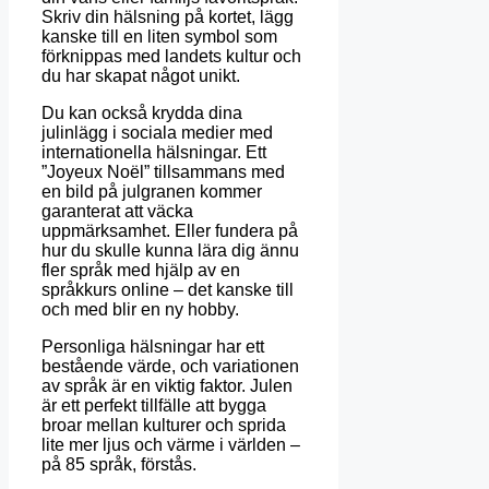
Skriv
din
hälsning
på
kortet
,
lägg
kanske
till
en
liten
symbol
som
förknippas
med
landets
kultur
och
du
har
skapat
något
unikt
.
Du kan också krydda dina
julinlägg i sociala medier med
internationella hälsningar.
Ett
”Joyeux Noël” tillsammans med
en bild på julgranen kommer
garanterat att väcka
uppmärksamhet.
Eller fundera på
hur du skulle kunna lära dig ännu
fler språk med hjälp av en
språkkurs online – det kanske till
och med blir en ny hobby.
Personliga hälsningar har ett
bestående värde, och variationen
av språk är en viktig faktor.
Julen
är ett perfekt tillfälle att bygga
broar mellan kulturer och sprida
lite mer ljus och värme i världen –
på 85 språk, förstås.