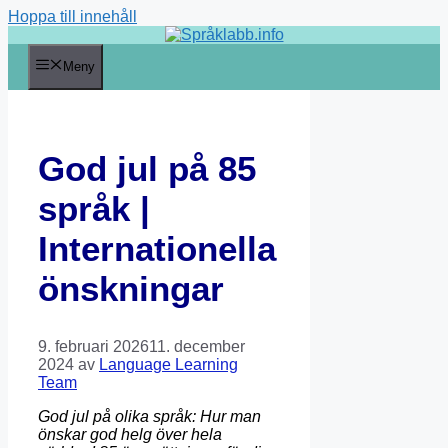
Hoppa till innehåll
Meny
God jul på 85
språk |
Internationella
önskningar
9. februari 2026
11. december
2024
av
Language Learning
Team
God
jul
på
olika
språk
:
Hur
man
önskar
god
helg
över
hela