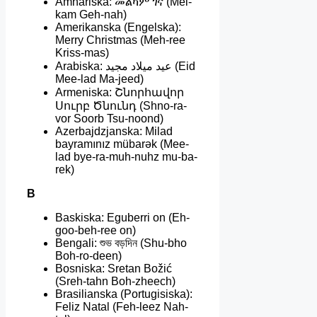
Amhariska: መልካም ገና (Mel-
kam Geh-nah)
Amerikanska (Engelska):
Merry Christmas (Meh-ree
Kriss-mas)
Arabiska: عيد ميلاد مجيد (Eid
Mee-lad Ma-jeed)
Armeniska: Շնորհավոր
Սուրբ Ծնունդ (Shno-ra-
vor Soorb Tsu-noond)
Azerbajdzjanska: Milad
bayramınız mübarək (Mee-
lad bye-ra-muh-nuhz mu-ba-
rek)
B
Baskiska: Eguberri on (Eh-
goo-beh-ree on)
Bengali: শুভ বড়দিন (Shu-bho
Boh-ro-deen)
Bosniska: Sretan Božić
(Sreh-tahn Boh-zheech)
Brasilianska (Portugisiska):
Feliz Natal (Feh-leez Nah-