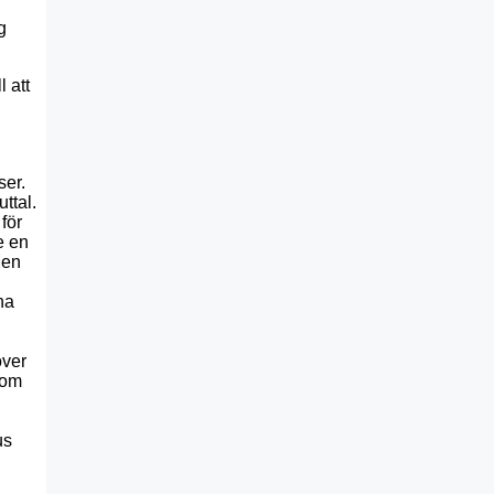
g
 att
ser.
ttal.
för
e en
Men
na
över
som
us