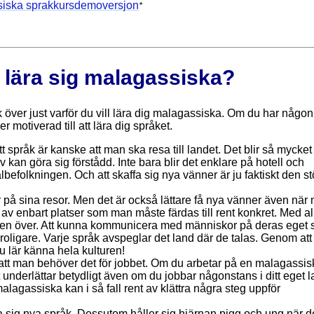
*
t lära sig malagassiska?
änk över just varför du vill lära dig malagassiska. Om du har någon
r motiverad till att lära dig språket.
tt språk är kanske att man ska resa till landet. Det blir så mycket
kan göra sig förstådd. Inte bara blir det enklare på hotell och
befolkningen. Och att skaffa sig nya vänner är ju faktiskt den st
 på sina resor. Men det är också lättare få nya vänner även när
 av enbart platser som man måste färdas till rent konkret. Med al
lden över. Att kunna kommunicera med människor på deras eget 
 roligare. Varje språk avspeglar det land där de talas. Genom att
u lär känna hela kulturen!
 är att man behöver det för jobbet. Om du arbetar på en malagassis
t underlättar betydligt även om du jobbar någonstans i ditt eget 
assiska kan i så fall rent av klättra några steg uppför
ra sig nya språk. Dessutom håller sig hjärnan pigg och ung när d