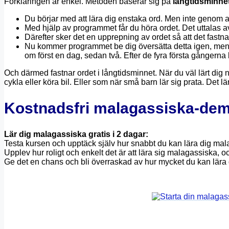
Förklaringen är enkel. Metoden baserar sig på
långtidsminne
Du börjar med att lära dig enstaka ord. Men inte genom att 
Med hjälp av programmet får du höra ordet. Det uttalas 
Därefter sker det en upprepning av ordet så att det fastnar
Nu kommer programmet be dig översätta detta igen, men 
om först en dag, sedan två. Efter de fyra första gångerna
Och därmed fastnar ordet i långtidsminnet. När du väl lärt dig 
cykla eller köra bil. Eller som när små barn lär sig prata. Det lärs
Kostnadsfri malagassiska-de
Lär dig malagassiska gratis i 2 dagar:
Testa kursen och upptäck själv hur snabbt du kan lära dig mal
Upplev hur roligt och enkelt det är att lära sig malagassiska, o
Ge det en chans och bli överraskad av hur mycket du kan lära 