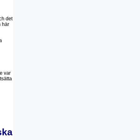
ch det
 här
a
e var
tsätta
ska