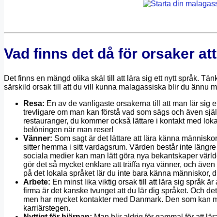
Vad finns det då för orsaker at
Det finns en mängd olika skäl till att lära sig ett nytt språk. T
särskild orsak till att du vill kunna malagassiska blir du ännu me
Resa:
En av de vanligaste orsakerna till att man lär sig e
trevligare om man kan förstå vad som sägs och även själv 
restauranger, du kommer också lättare i kontakt med lokal
belöningen när man reser!
Vänner:
Som sagt är det lättare att lära känna människor
sitter hemma i sitt vardagsrum. Värden består inte längre
sociala medier kan man lätt göra nya bekantskaper vär
gör det så mycket enklare att träffa nya vänner, och även
på det lokala språket lär du inte bara känna människor, d
Arbete:
En minst lika viktig orsak till att lära sig språk
firma är det kanske tvunget att du lär dig språket. Och de
men har mycket kontakter med Danmark. Den som kan malag
karriärstegen.
Nyttigt för hjärnan:
Man blir aldrig för gammal för att lä