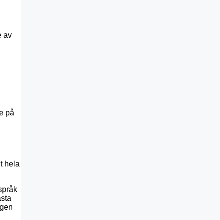
e av
ke på
t hela
 språk
ästa
igen