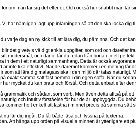
nde för om man lär sig det eller ej. Och också hur snabbt man lär si
Vi har nämligen lagt upp inlärningen så att den ska locka dig till
 du varje dag en ny kick till att lära dig, du påminns. Och det kan
lir det givetvis väldigt enkla uppgifter, som ord och därefter fra
t modersmål, och därför får du redan från början in ett perfekt u
ära in dem i ett naturligt sammanhang. Detta är också avgörande 
d är inte lika effektivt. När de däremot kommer i en mening får d
 som att lära dig malagassiska i den miljö där talas naturligt. 
ket på exakt samma sätt fast hemma i din egen soffa. När du sedan
r hur mycket du kan prata och förstå. Och detta enbart efter den
kså grammatik och sådant som verb. Men även detta alltså på ett
n naturlig och intuitiv förståelse för hur de är uppbyggda. Du beh
sa kommer helt enkelt att fastna i minnet precis på samma sätt 
ust nu lär dig ingår. Du får både läsa och lyssna på texterna.
rden. Att hänga upp orden på visuella minnen är ytterligare ett pl