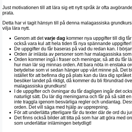
Just motivationen till att lära sig ett nytt språk är ofta avgöra
prata.
Detta har vi tagit hänsyn till på denna malagassiska grundkurs. 
vilja lära nytt.
Genom att det
varje dag
kommer nya uppgifter till dig får
också vara kul att hela tiden få nya spännande uppgifter!
De uppgifter du får baseras på vad du redan kan. I början b
Orden är inlästa av personer som har malagassiska som sit
Orden kommer ingå i fraser och meningar, så att du får l
hur man lär sig minnas orden. Att bara nöta in enstaka or
betydelse som vi sedan hänger upp vårt minne på. Det blir
istället för att befinna dig på plats kan du lära dig språ
besöker landet på riktigt, då kommer du bli förundrad öve
malagassiska grundkurs!
I de uppgifter och övningar du får dagligen ingår det oc
naturligt sätt. Du lär dig meningarna och får på så sätt e
inte traggla igenom besvärliga regler och undantag. Des
orden. Det vill säga med hjälp av upprepning.
För att underlätta ytterligare får du texter där de ord du j
Det finns också bilder att titta på som har att göra med o
som underlättar inlärningen betydligt!