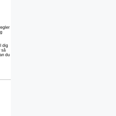
regler
ig
l dig
r så
nan du