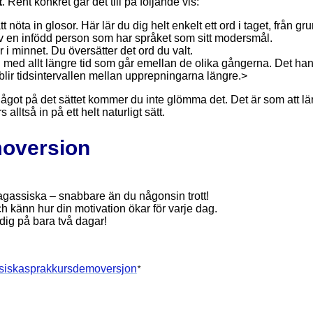
t
. Rent konkret går det till på följande vis:
nöta in glosor. Här lär du dig helt enkelt ett ord i taget, från gr
av en infödd person som har språket som sitt modersmål.
 i minnet. Du översätter det ord du valt.
med allt längre tid som går emellan de olika gångerna. Det han
 blir tidsintervallen mellan upprepningarna längre.>
något på det sättet kommer du inte glömma det. Det är som att lä
 alltså in på ett helt naturligt sätt.
moversion
agassiska – snabbare än du någonsin trott!
ch känn hur din motivation ökar för varje dag.
dig på bara två dagar!
*