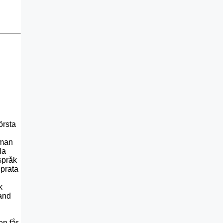
örsta
 man
la
språk
 prata
k
land
en får