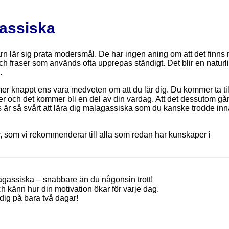
gassiska
 barn lär sig prata modersmål. De har ingen aning om att det finns 
h fraser som används ofta upprepas ständigt. Det blir en naturl
.
 knappt ens vara medveten om att du lär dig. Du kommer ta til
ver och det kommer bli en del av din vardag. Att det dessutom gå
s är så svårt att lära dig malagassiska som du kanske trodde in
, som vi rekommenderar till alla som redan har kunskaper i
agassiska – snabbare än du någonsin trott!
ch känn hur din motivation ökar för varje dag.
dig på bara två dagar!