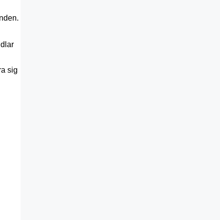
unden.
dlar
ra sig