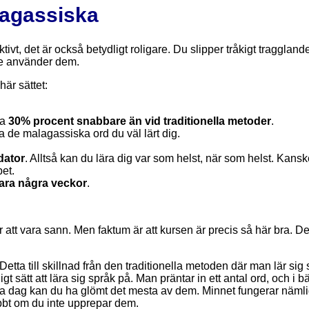
alagassiska
tivt, det är också betydligt roligare. Du slipper tråkigt traggland
te använder dem.
är sättet:
ca
30% procent snabbare än vid traditionella metoder
.
de malagassiska ord du väl lärt dig.
 dator
. Alltså kan du lära dig var som helst, när som helst. Kans
bet.
bara några veckor
.
att vara sann. Men faktum är att kursen är precis så här bra. De
etta till skillnad från den traditionella metoden där man lär sig
 sätt att lära sig språk på. Man präntar in ett antal ord, och i b
a dag kan du ha glömt det mesta av dem. Minnet fungerar näml
abbt om du inte upprepar dem.