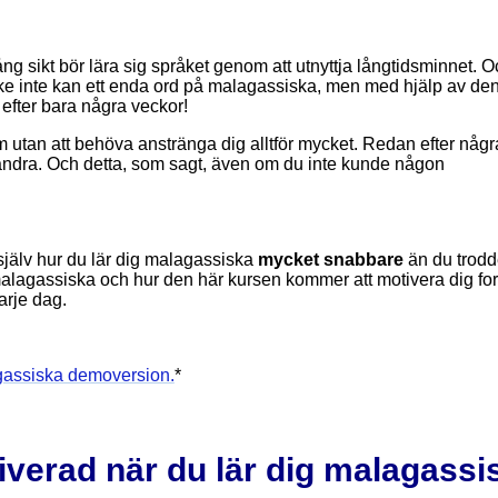
g sikt bör lära sig språket genom att utnyttja långtidsminnet. O
ke inte kan ett enda ord på malagassiska, men med hjälp av den
fter bara några veckor!
om utan att behöva anstränga dig alltför mycket. Redan efter någr
ndra. Och detta, som sagt, även om du inte kunde någon
själv hur du lär dig malagassiska
mycket snabbare
än du trodd
malagassiska och hur den här kursen kommer att motivera dig for
arje dag.
gassiska demoversion.
*
iverad när du lär dig malagassi