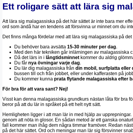
Ett roligare sätt att lära sig m
Att lära sig malagassiska på det här sättet är inte bara mer effek
ord som ändå har en tendens att försvinna ur minnet om du in
Det finns många fördelar med att lära sig malagassiska på det h
Du behöver bara avsätta
15-30 minuter per dag
.
Med den här tekniken går inlärningen av malagassiska 
Då det lärs in i
långtidsminnet
kommer du aldrig glömma 
Du får
nya övningar varje dag
.
Du lär dig malagassiska från
din mobil, surfplatta eller
bussen till och från jobbet, eller under kafferasten på job
Du kommer kunna
prata flytande malagassiska efter 
För bra för att vara sant? Nej!
Visst kan denna malagassiska grundkurs nästan låta för bra för 
beror på att du lär in språket på ett helt nytt sätt.
Hemligheten ligger i att man lär in med hjälp av upprepningar. D
genom att nöta in glosor. En sådan metod är ett ganska onaturligt
fall kommer man ihåg dem några timmar framöver. Redan näst
på det här sättet. Ord och meningar man lär sig försvinner sn