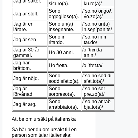
Jag är säker.
sicuro(a).
ˈku.ro(a)/
Sono
/ˈso.no or.ɡoʎ
Jag är stolt.
orgoglioso(a).
ˈʎo.zo(a)/
Jag är en
Sono un(a)
/ˈso.no un(a)
lärare.
insegnante.
in.seɲˈɲan.te/
Sono in
/ˈso.no in ri
Jag är sen.
ritardo.
ˈtar.do/
Jag är 30 år
/o ˈtɾɛn.ta
Ho 30 anni.
gammal.
ˈan.ni/
Jag har
Ho fretta.
/o ˈfret.ta/
bråttom.
Sono
/ˈso.no sod.di
Jag är nöjd.
soddisfatto(a).
ˈsfat.to(a)/
Jag är
Sono
/ˈso.no sor
förvånad.
sorpreso(a).
ˈpre.zo(a)/
Sono
/ˈso.no ar.rab
Jag är arg.
arrabbiato(a).
ˈbja.to(a)/
Att be om ursäkt på italienska
Så här ber du om ursäkt till en
person som talar italienska: