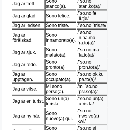
Sono
/ˈso.no
Jag är trött.
stanco(a).
ˈstan.ko(a)/
/ˈso.no fe
Jag är glad.
Sono felice.
ˈli.tʃe/
Jag är ledsen.
Sono triste.
/ˈso.no ˈtris.te/
/ˈso.no
Jag är
Sono
in.na.mo
förälskad.
innamorato(a).
ˈra.to(a)/
Sono
/ˈso.no ma
Jag är sjuk.
malato(a).
ˈla.to(a)/
Sono
/ˈso.no
Jag är redo.
pronto(a).
ˈprɔn.to(a)/
Jag är
Sono
/ˈso.no ok.ku
upptagen.
occupato(a).
ˈpa.to(a)/
Mi sono
/mi ˈso.no
Jag är vilse.
perso(a).
ˈpɛr.so(a)/
Sono un(a)
/ˈso.no un(a)
Jag är en turist.
turista.
tuˈris.ta/
/ˈso.no
Sono
Jag är ny här.
ˈnwɔ.vo(a)
nuovo(a) qui.
kwi/
Sono
/ˈso.no si