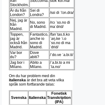
från
Stoccolma.
stokˈkol.ma/
Stockholm.
Är du från
Sei di
/sɛi di ˈlɔn.dra/
London?
Londra?
Nej, jag är
No, sono
/nɔ ˈso.no di
från
di Madrid.
maˈdrid/
Madrid.
Toppen,
Fantastico,
/fanˈtas.ti.ko
jag är
anche io
ˈaŋ.ke ˈi.o
också från
sono di
ˈso.no di ma
Madrid.
Madrid.
ˈdrid/
Var bor
Dove
/ˈdo.ve ˈa.bi.ti/
du?
abiti?
Jag bor i
Abito a
/ˈa.bi.to a mi
Milano.
Milano.
ˈla.no/
Om du har problem med din
italienska
är det bra att veta vilka
språk som fortfarande talas:
Fonetisk
Svenska
Italienska
Transkription
(IPA)