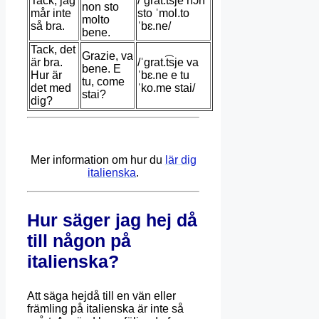
Tack, jag
/ˈɡrat.t͡sje nɔn
non sto
mår inte
sto ˈmol.to
molto
så bra.
ˈbɛ.ne/
bene.
Tack, det
Grazie, va
är bra.
/ˈɡrat.t͡sje va
bene. E
Hur är
ˈbɛ.ne e tu
tu, come
det med
ˈko.me stai/
stai?
dig?
Mer information om hur du
lär dig
italienska
.
Hur säger jag hej då
till någon på
italienska?
Att säga hejdå till en vän eller
främling på italienska är inte så