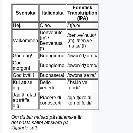
Fonetisk
Svenska
Italienska
Transkription
(IPA)
Hej.
Ciao.
/ˈtʃa.o/
Benvenuto
/ben.veˈnu.to/
(m) /
Välkommen
(m), /ben.ve
Benvenuta
ˈnu.ta/ (f)
(f)
God dag!
Buongiorno!
/bwɔnˈdʒorno/
God
Buongiorno!
/bwɔnˈdʒorno/
morgon!
God kväll!
Buonasera!
/bwɔnaˈseːra/
Kul att se
Bello
/ˈbɛl.lo ve
dig.
vederti.
ˈdɛr.ti/
Jag är glad
Piacere di
/pjaˈtʃɛ.re di
att träffa
conoscerti.
koˈnoʃ.ʃer.ti/
dig.
Om du blir hälsad på italienska är
det bästa sättet att svara på
följande sätt: