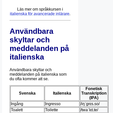
Läs mer om språkkursen i
italienska för avancerade inlärare
.
Användbara
skyltar och
meddelanden på
italienska
Användbara skyltar och
meddelanden på italienska som
du ofta kommer att se.
Fonetisk
Svenska
Italienska
Transkription
(IPA)
Ingång
Ingresso
/iŋˈɡrɛs.so/
Toalett
Toilette
/twaˈlɛt.te/