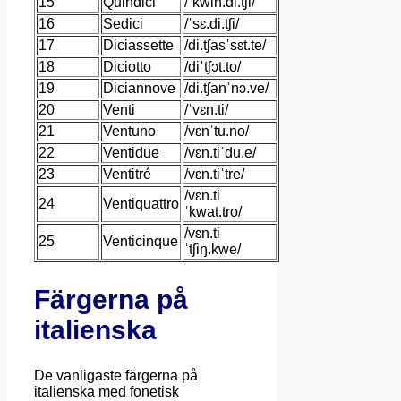
15
Quindici
/ˈkwin.di.tʃi/
16
Sedici
/ˈsɛ.di.tʃi/
17
Diciassette
/di.tʃasˈsɛt.te/
18
Diciotto
/diˈtʃɔt.to/
19
Diciannove
/di.tʃanˈnɔ.ve/
20
Venti
/ˈvɛn.ti/
21
Ventuno
/vɛnˈtu.no/
22
Ventidue
/vɛn.tiˈdu.e/
23
Ventitré
/vɛn.tiˈtre/
/vɛn.ti
24
Ventiquattro
ˈkwat.tro/
/vɛn.ti
25
Venticinque
ˈtʃiŋ.kwe/
Färgerna på
italienska
De vanligaste färgerna på
italienska med fonetisk