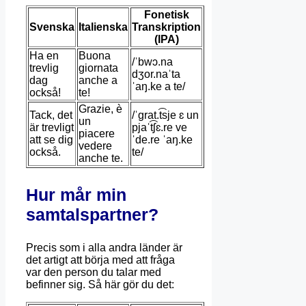
Fonetisk
Svenska
Italienska
Transkription
(IPA)
Ha en
Buona
/ˈbwɔ.na
trevlig
giornata
dʒor.naˈta
dag
anche a
ˈaŋ.ke a te/
också!
te!
Grazie, è
Tack, det
/ˈɡrat.t͡sje ɛ un
un
är trevligt
pjaˈt͡ʃɛ.re ve
piacere
att se dig
ˈde.re ˈaŋ.ke
vedere
också.
te/
anche te.
Hur mår min
samtalspartner?
Precis som i alla andra länder är
det artigt att börja med att fråga
var den person du talar med
befinner sig. Så här gör du det: