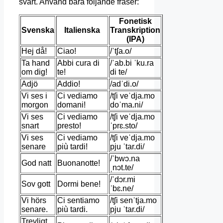
svårt. Använd bara följande fraser:
Fonetisk
Svenska
Italienska
Transkription
(IPA)
Hej då!
Ciao!
/ˈtʃa.o/
Ta hand
Abbi cura di
/ˈab.bi ˈku.ra
om dig!
te!
di te/
Adjö
Addio!
/adˈdi.o/
Vi ses i
Ci vediamo
/tʃi veˈdja.mo
morgon
domani!
doˈma.ni/
Vi ses
Ci vediamo
/tʃi veˈdja.mo
snart
presto!
ˈprɛ.sto/
Vi ses
Ci vediamo
/tʃi veˈdja.mo
senare
più tardi!
pju ˈtar.di/
/ˈbwɔ.na
God natt
Buonanotte!
ˌnɔt.te/
/ˈdɔr.mi
Sov gott
Dormi bene!
ˈbɛ.ne/
Vi hörs
Ci sentiamo
/tʃi senˈtja.mo
senare.
più tardi.
pju ˈtar.di/
Trevligt