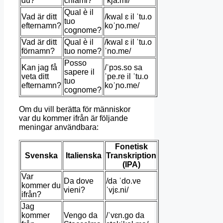
du?
chiami?
ˈkja.mi/
Qual è il
Vad är ditt
/kwal ɛ il ˈtu.o
tuo
efternamn?
koˈɲo.me/
cognome?
Vad är ditt
Qual è il
/kwal ɛ il ˈtu.o
förnamn?
tuo nome?
ˈno.me/
Posso
Kan jag få
/ˈpɔs.so sa
sapere il
veta ditt
ˈpe.re il ˈtu.o
tuo
efternamn?
koˈɲo.me/
cognome?
Om du vill berätta för människor
var du kommer ifrån är följande
meningar användbara:
Fonetisk
Svenska
Italienska
Transkription
(IPA)
Var
Da dove
/da ˈdo.ve
kommer du
vieni?
ˈvjɛ.ni/
ifrån?
Jag
kommer
Vengo da
/ˈvɛn.ɡo da