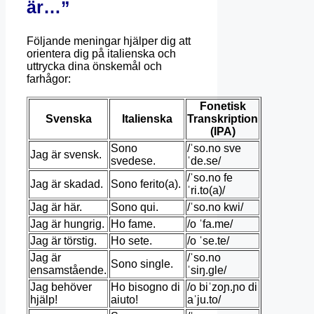
är…”
Följande meningar hjälper dig att
orientera dig på italienska och
uttrycka dina önskemål och
farhågor:
Fonetisk
Svenska
Italienska
Transkription
(IPA)
Sono
/ˈso.no sve
Jag är svensk.
svedese.
ˈde.se/
/ˈso.no fe
Jag är skadad.
Sono ferito(a).
ˈri.to(a)/
Jag är här.
Sono qui.
/ˈso.no kwi/
Jag är hungrig.
Ho fame.
/o ˈfa.me/
Jag är törstig.
Ho sete.
/o ˈse.te/
Jag är
/ˈso.no
Sono single.
ensamstående.
ˈsiŋ.ɡle/
Jag behöver
Ho bisogno di
/o biˈzoɲ.ɲo di
hjälp!
aiuto!
aˈju.to/