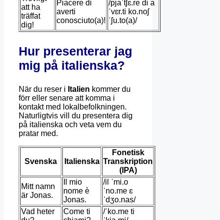
Piacere di
/pjaˈtʃɛ.re di a
att ha
averti
ˈvɛr.ti ko.noʃ
träffat
conosciuto(a)!
ˈʃu.to(a)/
dig!
Hur presenterar jag
mig på italienska?
När du reser i
Italien
kommer du
förr eller senare att komma i
kontakt med lokalbefolkningen.
Naturligtvis vill du presentera dig
på italienska och veta vem du
pratar med.
Fonetisk
Svenska
Italienska
Transkription
(IPA)
Il mio
/il ˈmi.o
Mitt namn
nome è
ˈno.me ɛ
är Jonas.
Jonas.
ˈdʒo.nas/
Vad heter
Come ti
/ˈko.me ti