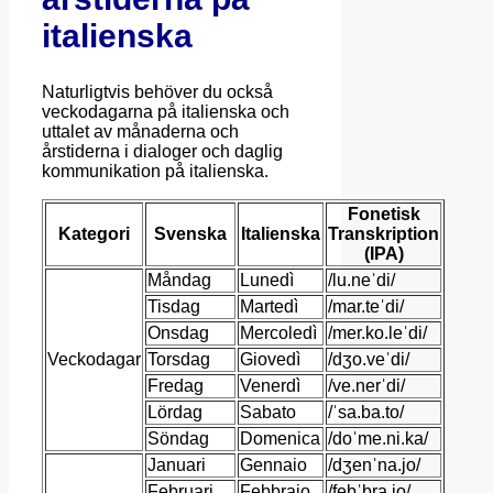
italienska
Naturligtvis behöver du också
veckodagarna på italienska och
uttalet av månaderna och
årstiderna i dialoger och daglig
kommunikation på italienska.
Fonetisk
Kategori
Svenska
Italienska
Transkription
(IPA)
Måndag
Lunedì
/lu.neˈdi/
Tisdag
Martedì
/mar.teˈdi/
Onsdag
Mercoledì
/mer.ko.leˈdi/
Veckodagar
Torsdag
Giovedì
/dʒo.veˈdi/
Fredag
Venerdì
/ve.nerˈdi/
Lördag
Sabato
/ˈsa.ba.to/
Söndag
Domenica
/doˈme.ni.ka/
Januari
Gennaio
/dʒenˈna.jo/
Februari
Febbraio
/febˈbra.jo/