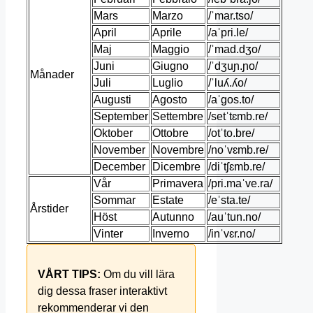
Mars
Marzo
/ˈmar.tso/
April
Aprile
/aˈpri.le/
Maj
Maggio
/ˈmad.dʒo/
Juni
Giugno
/ˈdʒuɲ.ɲo/
Månader
Juli
Luglio
/ˈluʎ.ʎo/
Augusti
Agosto
/aˈɡos.to/
September
Settembre
/setˈtɛmb.re/
Oktober
Ottobre
/otˈto.bre/
November
Novembre
/noˈvɛmb.re/
December
Dicembre
/diˈtʃɛmb.re/
Vår
Primavera
/pri.maˈve.ra/
Sommar
Estate
/eˈsta.te/
Årstider
Höst
Autunno
/auˈtun.no/
Vinter
Inverno
/inˈvɛr.no/
VÅRT TIPS:
Om du vill lära
dig dessa fraser interaktivt
rekommenderar vi den