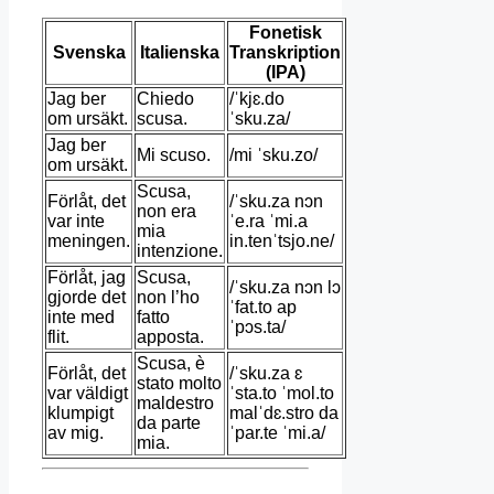
Fonetisk
Svenska
Italienska
Transkription
(IPA)
Jag ber
Chiedo
/ˈkjɛ.do
om ursäkt.
scusa.
ˈsku.za/
Jag ber
Mi scuso.
/mi ˈsku.zo/
om ursäkt.
Scusa,
Förlåt, det
/ˈsku.za nɔn
non era
var inte
ˈe.ra ˈmi.a
mia
meningen.
in.tenˈtsjo.ne/
intenzione.
Förlåt, jag
Scusa,
/ˈsku.za nɔn lɔ
gjorde det
non l’ho
ˈfat.to ap
inte med
fatto
ˈpɔs.ta/
flit.
apposta.
Scusa, è
Förlåt, det
/ˈsku.za ɛ
stato molto
var väldigt
ˈsta.to ˈmol.to
maldestro
klumpigt
malˈdɛ.stro da
da parte
av mig.
ˈpar.te ˈmi.a/
mia.