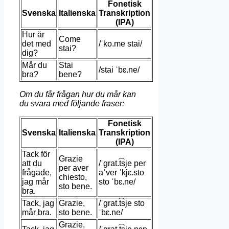
Fonetisk
Svenska
Italienska
Transkription
(IPA)
Hur är
Come
det med
/ˈko.me stai/
stai?
dig?
Mår du
Stai
/stai ˈbɛ.ne/
bra?
bene?
Om du får frågan hur du mår kan
du svara med följande fraser:
Fonetisk
Svenska
Italienska
Transkription
(IPA)
Tack för
Grazie
att du
/ˈɡrat.t͡sje per
per aver
frågade,
aˈver ˈkjɛ.sto
chiesto,
jag mår
sto ˈbɛ.ne/
sto bene.
bra.
Tack, jag
Grazie,
/ˈɡrat.t͡sje sto
mår bra.
sto bene.
ˈbɛ.ne/
Grazie,