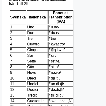
från 1 till 25.
Fonetisk
Svenska
Italienska
Transkription
(IPA)
1
Uno
/ˈu.no/
2
Due
/ˈdu.e/
3
Tre
/ˈtre/
4
Quattro
/ˈkwat.tro/
5
Cinque
/ˈtʃiŋ.kwe/
6
Sei
/ˈsɛi/
7
Sette
/ˈsɛt.te/
8
Otto
/ˈɔt.to/
9
Nove
/ˈnɔ.ve/
10
Dieci
/ˈdjɛ.tʃi/
11
Undici
/ˈun.di.tʃi/
12
Dodici
/ˈdɔ.di.tʃi/
13
Tredici
/ˈtrɛ.di.tʃi/
14
Quattordici
/kwatˈtɔr.di.tʃi/