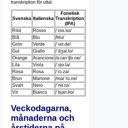
transkription för uttal.
Fonetisk
Svenska
Italienska
Transkription
(IPA)
Röd
Rosso
/ˈros.so/
Blå
Blu
/blu/
Grön
Verde
/ˈvɛr.de/
Gul
Giallo
/ˈdʒal.lo/
Orange
Arancione
/a.ranˈtʃo.ne/
Lila
Viola
/ˈvjo.la/
Rosa
Rosa
/ˈrɔ.za/
Brun
Marrone
/marˈro.ne/
Svart
Nero
/ˈne.ro/
Vit
Bianco
/ˈbjan.ko/
Veckodagarna,
månaderna och
årstiderna på