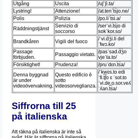
Utgång
Uscita
/uʃˈʃi.ta/
Lystring!
Attenzione!
/at.tenˈt͡sjo.ne/
Polis
Polizia
/po.liˈt͡si.a/
Servizio di
/serˈvi.t͡sjo di
Räddningstjänst
soccorso
sokˈkor.so/
/ˈvi.d͡ʒi.li del
Brandkåren
Vigili del fuoco
ˈfwɔ.ko/
Passage
/pasˈsad.d͡ʒo
Passaggio vietato.
förbjuden.
vjeˈta.to/
Försiktighet!
Prudenza!
/pruˈdɛn.t͡sa/
/ˈkwɛs.to edi
Denna byggnad
Questo edificio è
ˈfi.t͡ʃo ɛ ˈsot.to
är under
sotto
ˈvi.de.o.sor.veʎ
videoövervakning.
videosorveglianza.
ˈʎan.t͡sa/
Siffrorna till 25
på italienska
Att räkna på italienska är inte så
svårt. Här är siffrorna på italienska