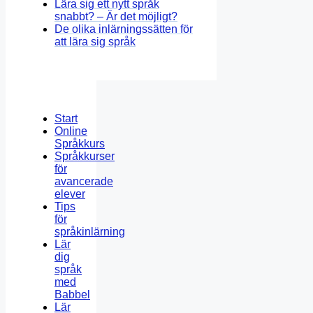
Lära sig ett nytt språk
snabbt? – Är det möjligt?
De olika inlärningssätten för
att lära sig språk
Start
Online
Språkkurs
Språkkurser
för
avancerade
elever
Tips
för
språkinlärning
Lär
dig
språk
med
Babbel
Lär