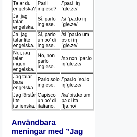
Talar du
Parli
/ˈpar.li iŋ
engelska?
inglese?
ˈɡle.ze/
Ja, jag
Sì, parlo
/si ˈpar.lo iŋ
talar
inglese.
ˈɡle.ze/
engelska.
Ja, jag
Sì, parlo
/si ˈpar.lo um
talar lite
un po’ di
pɔ di iŋ
engelska.
inglese.
ˈɡle.ze/
Nej, jag
No, non
talar
/nɔ nɔn ˈpar.lo
parlo
ingen
iŋˈɡle.ze/
inglese.
engelska.
Jag talar
Parlo solo
/ˈpar.lo ˈso.lo
bara
inglese.
iŋˈɡle.ze/
engelska.
Jag förstår
Capisco
/kaˈpis.ko um
lite
un po’ di
pɔ di ita
italienska.
italiano.
ˈlja.no/
Användbara
meningar med ”Jag