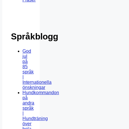
Språkblogg
God
jul
på
85
språk
|
Internationella
önskningar
Hundkommandon
på
andra
språk
|
Hundträning
över
hela