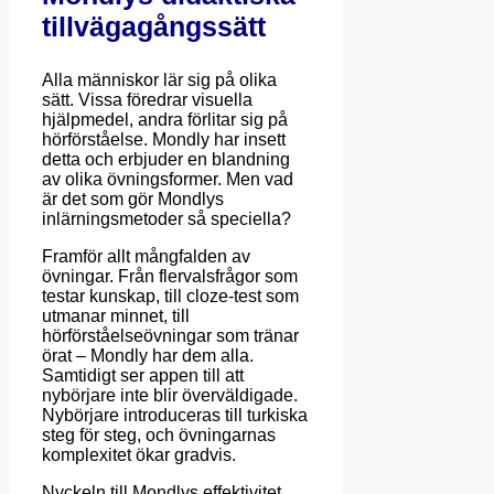
tillvägagångssätt
Alla människor lär sig på olika
sätt. Vissa föredrar visuella
hjälpmedel, andra förlitar sig på
hörförståelse. Mondly har insett
detta och erbjuder en blandning
av olika övningsformer. Men vad
är det som gör Mondlys
inlärningsmetoder så speciella?
Framför allt mångfalden av
övningar. Från flervalsfrågor som
testar kunskap, till cloze-test som
utmanar minnet, till
hörförståelseövningar som tränar
örat – Mondly har dem alla.
Samtidigt ser appen till att
nybörjare inte blir överväldigade.
Nybörjare introduceras till turkiska
steg för steg, och övningarnas
komplexitet ökar gradvis.
Nyckeln till Mondlys effektivitet