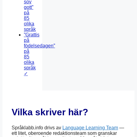
sov
gott”
på
85
olika
språk
”Grattis
på
födelsedagen”
på
85
olika
språk
✓
Vilka skriver här?
Språklabb.info drivs av
Language Learning Team
—
ett litet, oberoende redaktionsteam som granskar