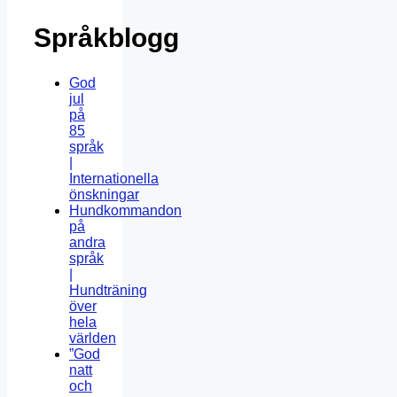
Språkblogg
God
jul
på
85
språk
|
Internationella
önskningar
Hundkommandon
på
andra
språk
|
Hundträning
över
hela
världen
”God
natt
och