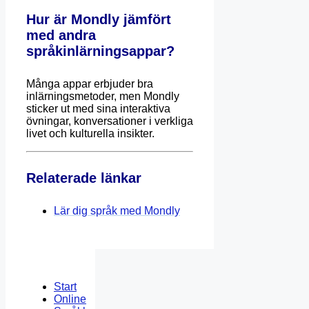
Hur är Mondly jämfört
med andra
språkinlärningsappar?
Många appar erbjuder bra
inlärningsmetoder, men Mondly
sticker ut med sina interaktiva
övningar, konversationer i verkliga
livet och kulturella insikter.
Relaterade länkar
Lär dig språk med Mondly
Start
Online