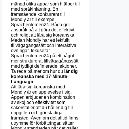
mängd olika appar som hjälper till
med språkinlärning. En
framstående konkurrent till
Mondly är till exempel
Sprachenlernen24. Båda gör
anspråk på att göra det effektivt
och roligt att lära sig koreanska.
Medan Mondly har ett lekfullt
tillvägagångssätt och interaktiva
övningar, fokuserar
Sprachenlernen24 på ett något
mer strukturerat tillvägagångssätt
med tydligt definierade lektioner.
Ta reda på mer om hur du
lär dig
koreanska med 17-Minute-
Language
.
Att lära sig koreanska med
Mondly är en upplevelse i sig.
Appen erbjuder en kombination
av skoj och effektivitet som
säkerställer att du håller dig till
uppgiften och gör stadiga
framsteg. Även om det alltid finns
utrymme för förbättringar, sätter
Mondly standarden när det gäller