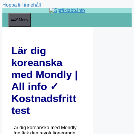
Hoppa till innehåll
Meny
Lär dig
koreanska
med Mondly |
All info ✓
Kostnadsfritt
test
Lär dig koreanska med Mondly –
Upptäck den revolutionerande