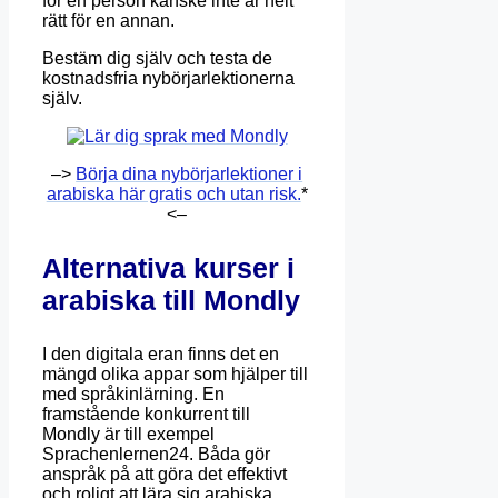
för en person kanske inte är helt
rätt för en annan.
Bestäm dig själv och testa de
kostnadsfria nybörjarlektionerna
själv.
–>
Börja dina nybörjarlektioner i
arabiska här gratis och utan risk.
*
<–
Alternativa kurser i
arabiska till Mondly
I den digitala eran finns det en
mängd olika appar som hjälper till
med språkinlärning. En
framstående konkurrent till
Mondly är till exempel
Sprachenlernen24. Båda gör
anspråk på att göra det effektivt
och roligt att lära sig arabiska.