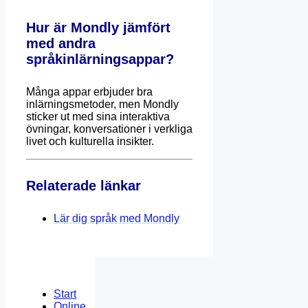
Hur är Mondly jämfört
med andra
språkinlärningsappar?
Många appar erbjuder bra
inlärningsmetoder, men Mondly
sticker ut med sina interaktiva
övningar, konversationer i verkliga
livet och kulturella insikter.
Relaterade länkar
Lär dig språk med Mondly
Start
Online