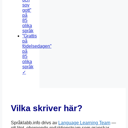
sov
gott”
på
85
olika
språk
”Grattis
på
födelsedagen”
på
85
olika
språk
✓
Vilka skriver här?
Språklabb.info drivs av
Language Learning Team
—
ett litet, oberoende redaktionsteam som granskar