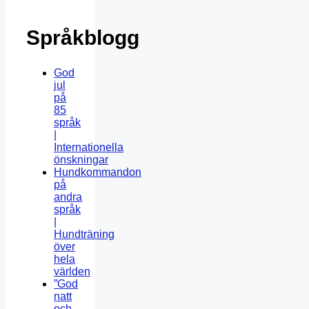
Språkblogg
God
jul
på
85
språk
|
Internationella
önskningar
Hundkommandon
på
andra
språk
|
Hundträning
över
hela
världen
”God
natt
och