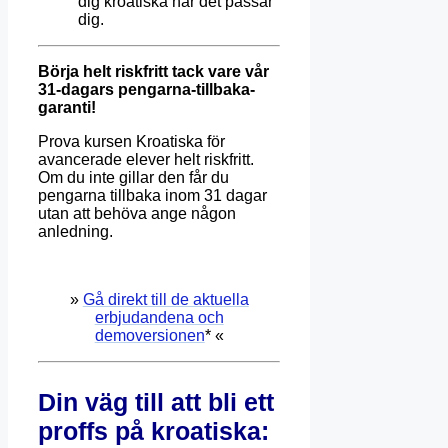
dig kroatiska när det passar
dig.
Börja helt riskfritt tack vare vår
31-dagars pengarna-tillbaka-
garanti!
Prova kursen Kroatiska för
avancerade elever helt riskfritt.
Om du inte gillar den får du
pengarna tillbaka inom 31 dagar
utan att behöva ange någon
anledning.
»
Gå direkt till de aktuella
erbjudandena och
demoversionen
* «
Din väg till att bli ett
proffs på kroatiska: