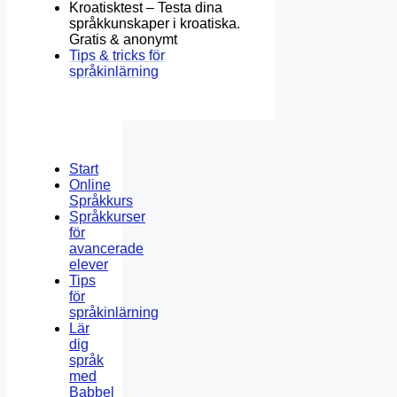
Kroatisktest – Testa dina
språkkunskaper i kroatiska.
Gratis & anonymt
Tips & tricks för
språkinlärning
Start
Online
Språkkurs
Språkkurser
för
avancerade
elever
Tips
för
språkinlärning
Lär
dig
språk
med
Babbel