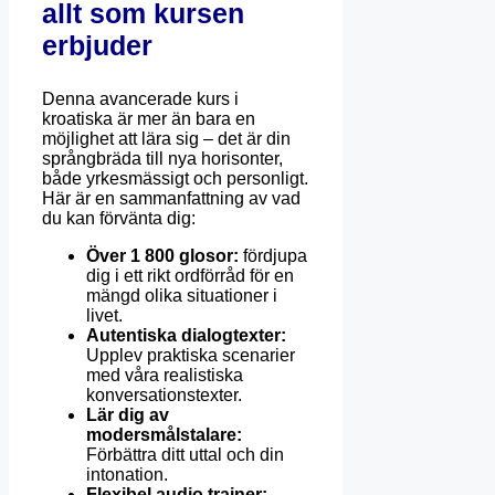
allt som kursen
erbjuder
Denna avancerade kurs i
kroatiska är mer än bara en
möjlighet att lära sig – det är din
språngbräda till nya horisonter,
både yrkesmässigt och personligt.
Här är en sammanfattning av vad
du kan förvänta dig:
Över 1 800 glosor:
fördjupa
dig i ett rikt ordförråd för en
mängd olika situationer i
livet.
Autentiska dialogtexter:
Upplev praktiska scenarier
med våra realistiska
konversationstexter.
Lär dig av
modersmålstalare:
Förbättra ditt uttal och din
intonation.
Flexibel audio trainer: