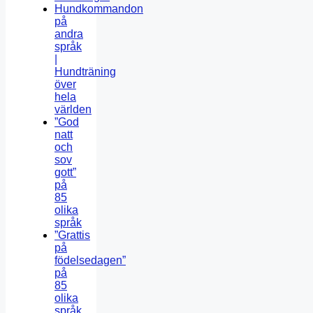
Hundkommandon
på
andra
språk
|
Hundträning
över
hela
världen
”God
natt
och
sov
gott”
på
85
olika
språk
”Grattis
på
födelsedagen”
på
85
olika
språk