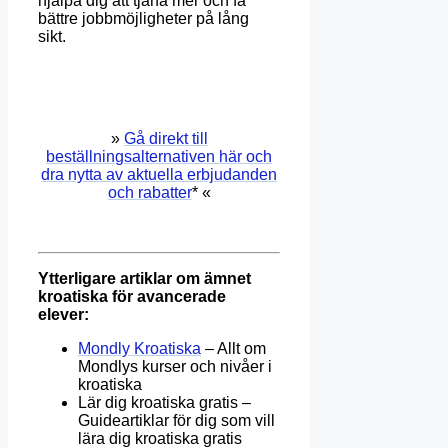
hjälpa dig att tjäna mer och få
bättre jobbmöjligheter på lång
sikt.
»
Gå direkt till
beställningsalternativen här och
dra nytta av aktuella erbjudanden
och rabatter
* «
Ytterligare artiklar om ämnet
kroatiska för avancerade
elever:
Mondly Kroatiska
– Allt om
Mondlys kurser och nivåer i
kroatiska
Lär dig kroatiska gratis –
Guideartiklar för dig som vill
lära dig kroatiska gratis