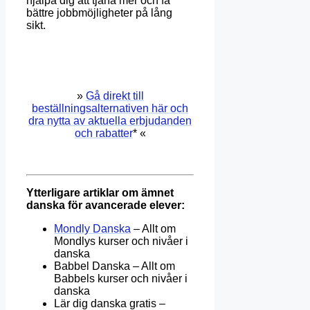
hjälpa dig att tjäna mer och få
bättre jobbmöjligheter på lång
sikt.
»
Gå direkt till
beställningsalternativen här och
dra nytta av aktuella erbjudanden
och rabatter
* «
Ytterligare artiklar om ämnet
danska för avancerade elever:
Mondly Danska
– Allt om
Mondlys kurser och nivåer i
danska
Babbel Danska – Allt om
Babbels kurser och nivåer i
danska
Lär dig danska gratis –