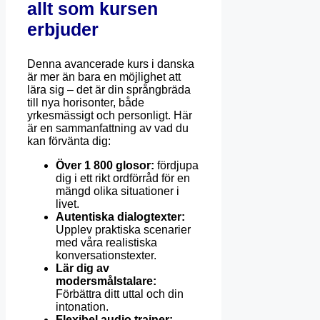
allt som kursen
erbjuder
Denna avancerade kurs i danska
är mer än bara en möjlighet att
lära sig – det är din språngbräda
till nya horisonter, både
yrkesmässigt och personligt. Här
är en sammanfattning av vad du
kan förvänta dig:
Över 1 800 glosor:
fördjupa
dig i ett rikt ordförråd för en
mängd olika situationer i
livet.
Autentiska dialogtexter:
Upplev praktiska scenarier
med våra realistiska
konversationstexter.
Lär dig av
modersmålstalare:
Förbättra ditt uttal och din
intonation.
Flexibel audio trainer: