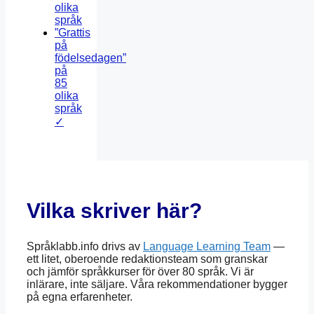
olika
språk
”Grattis
på
födelsedagen”
på
85
olika
språk
✓
Vilka skriver här?
Språklabb.info drivs av
Language Learning Team
—
ett litet, oberoende redaktionsteam som granskar
och jämför språkkurser för över 80 språk. Vi är
inlärare, inte säljare. Våra rekommendationer bygger
på egna erfarenheter.