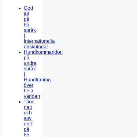
God
jul
på
85
språk
|
Internationella
önskningar
Hundkommandon
på
andra
språk
|
Hundträning
över
hela
världen
”God
natt
och
sov
gott”
på
85