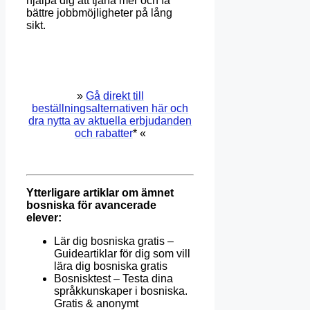
hjälpa dig att tjäna mer och få
bättre jobbmöjligheter på lång
sikt.
»
Gå direkt till
beställningsalternativen här och
dra nytta av aktuella erbjudanden
och rabatter
* «
Ytterligare artiklar om ämnet
bosniska för avancerade
elever:
Lär dig bosniska gratis –
Guideartiklar för dig som vill
lära dig bosniska gratis
Bosnisktest – Testa dina
språkkunskaper i bosniska.
Gratis & anonymt