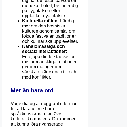
dig när du reser, oavsett om
du bokar hotell, befinner dig
på flygplatsen eller
upptäcker nya platser.
Kulturella möten:
Lär dig
mer om den bosniska
kulturen genom samtal om
lokala festivaler, traditioner
och kulinariska upplevelser.
Känslomässiga och
sociala interaktioner:
Fördjupa din förståelse för
mellanmänskliga relationer
genom dialoger om
vänskap, kärlek och till och
med konflikter.
Mer än bara ord
Varje dialog är noggrant utformad
för att lära ut inte bara
språkkunskaper utan även
kulturell kompetens. Du kommer
att kunna föra nyanserade