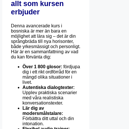
allt som kursen
erbjuder
Denna avancerade kurs i
bosniska är mer än bara en
möjlighet att lära sig – det är din
språngbräda till nya horisonter,
både yrkesmässigt och personligt.
Här är en sammanfattning av vad
du kan förvänta dig:
Över 1 800 glosor:
fördjupa
dig i ett rikt ordförråd för en
mängd olika situationer i
livet.
Autentiska dialogtexter:
Upplev praktiska scenarier
med våra realistiska
konversationstexter.
Lär dig av
modersmålstalare:
Förbättra ditt uttal och din
intonation.
Flexibel audio trainer: