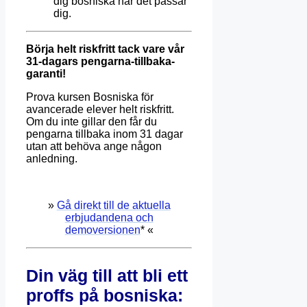
dig bosniska när det passar
dig.
Börja helt riskfritt tack vare vår
31-dagars pengarna-tillbaka-
garanti!
Prova kursen Bosniska för
avancerade elever helt riskfritt.
Om du inte gillar den får du
pengarna tillbaka inom 31 dagar
utan att behöva ange någon
anledning.
»
Gå direkt till de aktuella
erbjudandena och
demoversionen
* «
Din väg till att bli ett
proffs på bosniska: