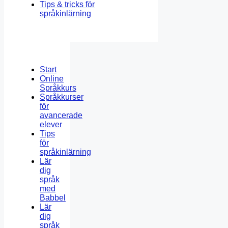
Tips & tricks för
språkinlärning
Start
Online
Språkkurs
Språkkurser
för
avancerade
elever
Tips
för
språkinlärning
Lär
dig
språk
med
Babbel
Lär
dig
språk